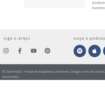
(Sindmóv
Investime
siga o arqsc
ouça o podcas
© 2026 ArqSC – Portal de Arquitetura, Interiores, Design e Arte de Santa C
Reservados.