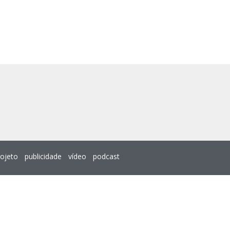
rojeto
publicidade
vídeo
podcast