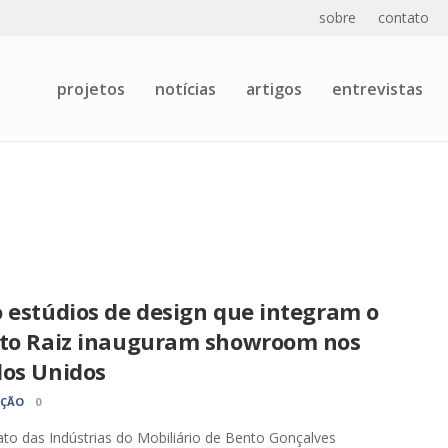
sobre
contato
projetos
notícias
artigos
entrevistas
 estúdios de design que integram o
eto Raiz inauguram showroom nos
dos Unidos
AÇÃO
0
ato das Indústrias do Mobiliário de Bento Gonçalves