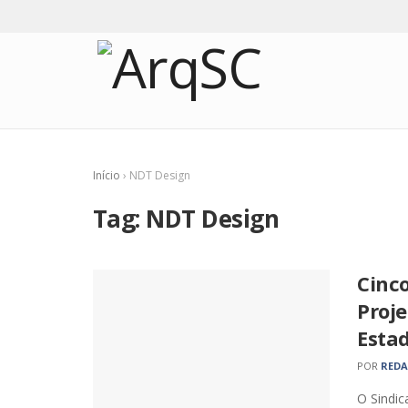
Início
›
NDT Design
Tag:
NDT Design
Cinco
Proj
Esta
POR
RED
O Sindic