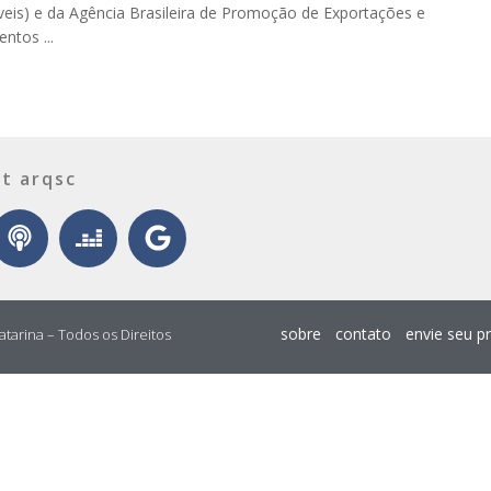
eis) e da Agência Brasileira de Promoção de Exportações e
ntos ...
t arqsc
sobre
contato
envie seu p
atarina – Todos os Direitos