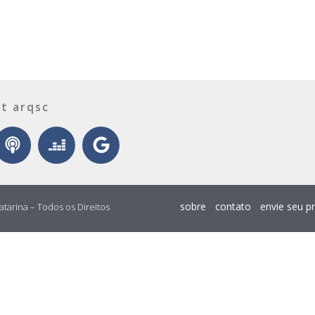
t arqsc
sobre
contato
envie seu p
atarina – Todos os Direitos