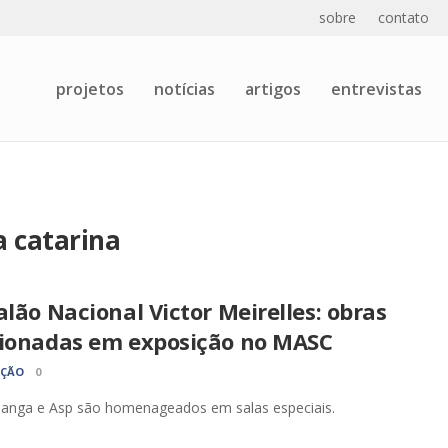
sobre
contato
projetos
notícias
artigos
entrevistas
a catarina
alão Nacional Victor Meirelles: obras
cionadas em exposição no MASC
AÇÃO
0
 Janga e Asp são homenageados em salas especiais.