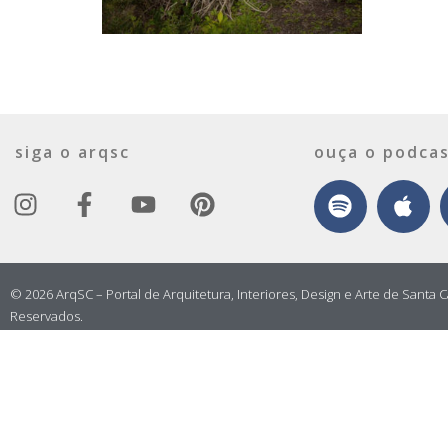
siga o arqsc
ouça o podcas
© 2026 ArqSC – Portal de Arquitetura, Interiores, Design e Arte de Santa C
Reservados.