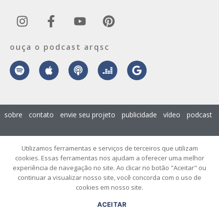
ouça o podcast arqsc
sobre
contato
envie seu projeto
publicidade
vídeo
podcast
© 2026 ArqSC – Portal de Arquitetura, Interiores, Design e Arte de
Utilizamos ferramentas e serviços de terceiros que utilizam
Santa Catarina – Todos os Direitos Reservados.
cookies. Essas ferramentas nos ajudam a oferecer uma melhor
experiência de navegação no site. Ao clicar no botão "Aceitar" ou
continuar a visualizar nosso site, você concorda com o uso de
cookies em nosso site.
ACEITAR