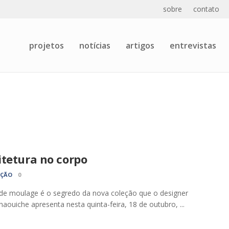
sobre
contato
projetos
notícias
artigos
entrevistas
itetura no corpo
AÇÃO
0
de moulage é o segredo da nova coleção que o designer
haouiche apresenta nesta quinta-feira, 18 de outubro, ...