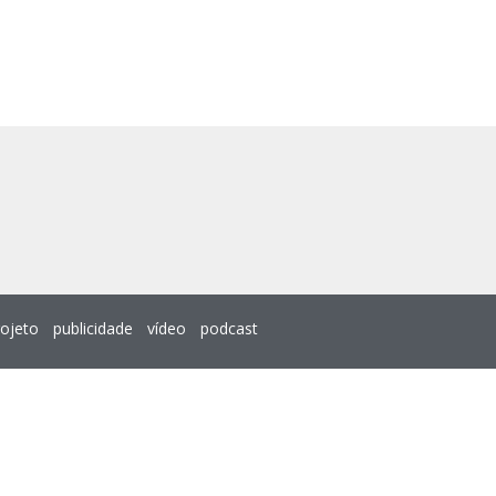
rojeto
publicidade
vídeo
podcast