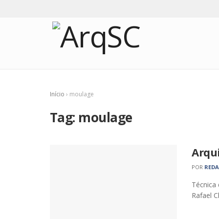
Início
›
moulage
Tag:
moulage
Arqu
POR
RED
Técnica 
Rafael C