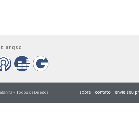
t arqsc
sobre
contato
envie seu p
atarina – Todos os Direitos