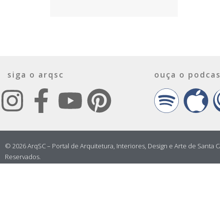
siga o arqsc
ouça o podcas
© 2026 ArqSC – Portal de Arquitetura, Interiores, Design e Arte de Santa C
Reservados.