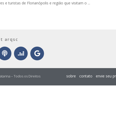
s e turistas de Florianópolis e região que visitam o ...
t arqsc
sobre
contato
envie seu p
atarina – Todos os Direitos