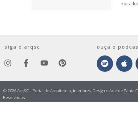
moradore
siga o arqsc
ouça o podcas
© 2026 ArqSC – Portal de Arquitetura, Interiores, Design e Arte de Santa C
Reservados.