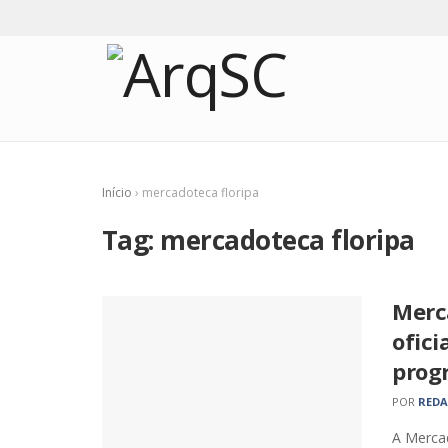
Início
›
mercadoteca floripa
Tag:
mercadoteca floripa
Merc
ofic
prog
POR
RED
A Merca