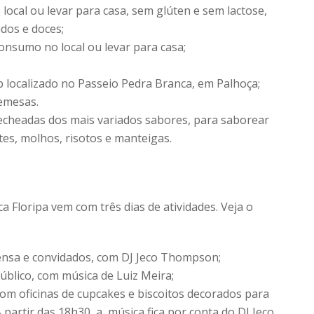
ocal ou levar para casa, sem glúten e sem lactose,
ados e doces;
onsumo no local ou levar para casa;
pub localizado no Passeio Pedra Branca, em Palhoça;
emesas.
echeadas dos mais variados sabores, para saborear
ites, molhos, risotos e manteigas.
 Floripa vem com três dias de atividades. Veja o
ensa e convidados, com DJ Jeco Thompson;
blico, com música de Luiz Meira;
com oficinas de cupcakes e biscoitos decorados para
 A partir das 18h30, a música fica por conta do DJ Jeco