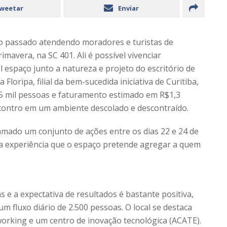
weetar
Enviar
no passado atendendo moradores e turistas de
imavera, na SC 401. Ali é possível vivenciar
 espaço junto a natureza e projeto do escritório de
loripa, filial da bem-sucedida iniciativa de Curitiba,
5 mil pessoas e faturamento estimado em R$1,3
contro em um ambiente descolado e descontraído.
amado um conjunto de ações entre os dias 22 e 24 de
da experiência que o espaço pretende agregar a quem
s e a expectativa de resultados é bastante positiva,
m fluxo diário de 2.500 pessoas. O local se destaca
working e um centro de inovação tecnológica (ACATE).