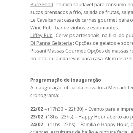
Pure Food
: comida saudável para consumo no l
sucos prensados a frio, salada de frutas, salg
Le Cavalcante
: casa de carnes gourmet para c
Wine Pub
: bar de vinhos e espumantes;
Liffey Pub
: Cervejas artesanais, na filial do 
Di Panna Gelateria
: Opções de gelatos e sobr
Pissani Massas Gourmet
: Opções de massas r
no local ou ainda levar para casa. Além de aze
Programação de inauguração
A inauguração oficial da inovadora Mercadoteca
cronograma:
22/02
– (17h30 – 22h30) – Evento para a impr
23/02
-(18hs -23hs) – Happy Hour aberto ao pú
24/02
– (11hs- 23hs) – Família e Happy Hour, 
crianças, esculturas de balão e pintura facial.