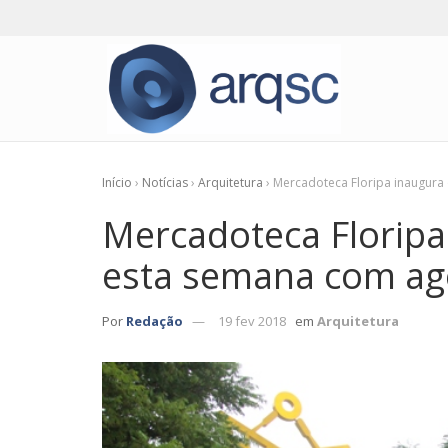
Início
›
Notícias
›
Arquitetura
›
Mercadoteca Floripa inaugura
Mercadoteca Floripa
esta semana com a
Por
Redação
19 fev 2018
em
Arquitetura