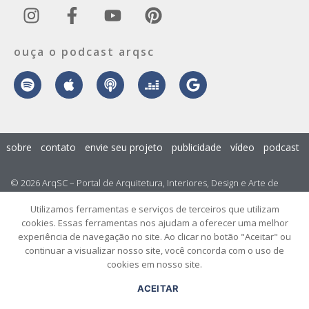
ouça o podcast arqsc
sobre
contato
envie seu projeto
publicidade
vídeo
podcast
© 2026 ArqSC – Portal de Arquitetura, Interiores, Design e Arte de
Santa Catarina – Todos os Direitos Reservados.
Utilizamos ferramentas e serviços de terceiros que utilizam
cookies. Essas ferramentas nos ajudam a oferecer uma melhor
experiência de navegação no site. Ao clicar no botão "Aceitar" ou
continuar a visualizar nosso site, você concorda com o uso de
cookies em nosso site.
ACEITAR