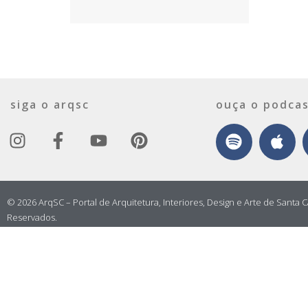
siga o arqsc
ouça o podcas
© 2026 ArqSC – Portal de Arquitetura, Interiores, Design e Arte de Santa C
Reservados.