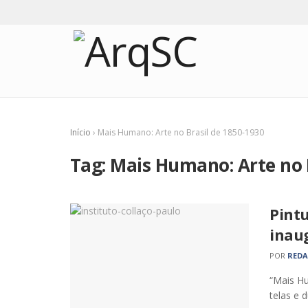
Início
›
Mais Humano: Arte no Brasil de 1850-1930
Tag:
Mais Humano: Arte no 
Pintu
inaug
POR
RED
“Mais Hu
telas e d