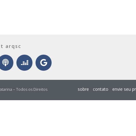
t arqsc
sobre
contato
envie seu p
atarina – Todos os Direitos