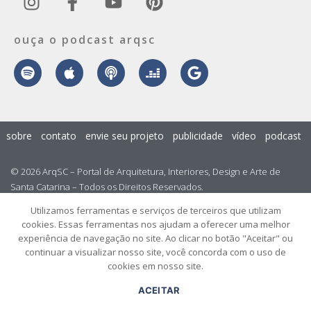
ouça o podcast arqsc
sobre
contato
envie seu projeto
publicidade
vídeo
podcast
© 2026 ArqSC – Portal de Arquitetura, Interiores, Design e Arte de
Santa Catarina – Todos os Direitos Reservados.
Utilizamos ferramentas e serviços de terceiros que utilizam
cookies. Essas ferramentas nos ajudam a oferecer uma melhor
experiência de navegação no site. Ao clicar no botão "Aceitar" ou
continuar a visualizar nosso site, você concorda com o uso de
cookies em nosso site.
ACEITAR