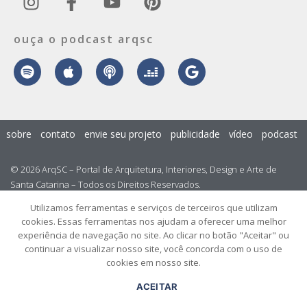
ouça o podcast arqsc
sobre
contato
envie seu projeto
publicidade
vídeo
podcast
© 2026 ArqSC – Portal de Arquitetura, Interiores, Design e Arte de
Santa Catarina – Todos os Direitos Reservados.
Utilizamos ferramentas e serviços de terceiros que utilizam
cookies. Essas ferramentas nos ajudam a oferecer uma melhor
experiência de navegação no site. Ao clicar no botão "Aceitar" ou
continuar a visualizar nosso site, você concorda com o uso de
cookies em nosso site.
ACEITAR