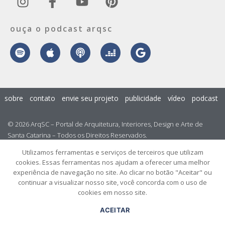
ouça o podcast arqsc
sobre
contato
envie seu projeto
publicidade
vídeo
podcast
© 2026 ArqSC – Portal de Arquitetura, Interiores, Design e Arte de
Santa Catarina – Todos os Direitos Reservados.
Utilizamos ferramentas e serviços de terceiros que utilizam
cookies. Essas ferramentas nos ajudam a oferecer uma melhor
experiência de navegação no site. Ao clicar no botão "Aceitar" ou
continuar a visualizar nosso site, você concorda com o uso de
cookies em nosso site.
ACEITAR