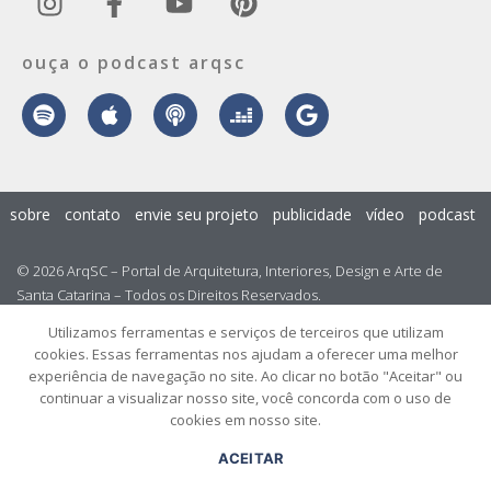
ouça o podcast arqsc
sobre
contato
envie seu projeto
publicidade
vídeo
podcast
© 2026 ArqSC – Portal de Arquitetura, Interiores, Design e Arte de
Santa Catarina – Todos os Direitos Reservados.
Utilizamos ferramentas e serviços de terceiros que utilizam
cookies. Essas ferramentas nos ajudam a oferecer uma melhor
experiência de navegação no site. Ao clicar no botão "Aceitar" ou
continuar a visualizar nosso site, você concorda com o uso de
cookies em nosso site.
ACEITAR