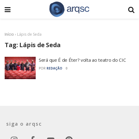
Início
›
Lápis de Seda
Tag:
Lápis de Seda
Será que É de Éter? volta ao teatro do CIC
POR
REDAÇÃO
0
siga o arqsc