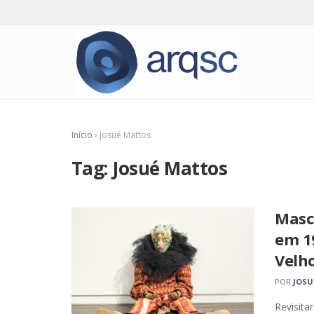
Início
›
Josué Mattos
Tag:
Josué Mattos
Masc
em 19
Velh
POR
JOSU
Revisita