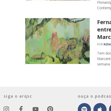
Florianó
Contempo
Fern
entr
Marca
POR
RED
Tem dois
Marcanto
semana p
siga o arqsc
ouça o podcas