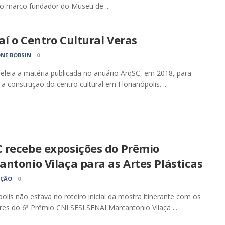
o marco fundador do Museu de ...
í o Centro Cultural Veras
NE BOBSIN
0
releia a matéria publicada no anuário ArqSC, em 2018, para
 a construção do centro cultural em Florianópolis. ...
 recebe exposições do Prêmio
ntonio Vilaça para as Artes Plásticas
AÇÃO
0
polis não estava no roteiro inicial da mostra itinerante com os
es do 6ª Prêmio CNI SESI SENAI Marcantonio Vilaça ...