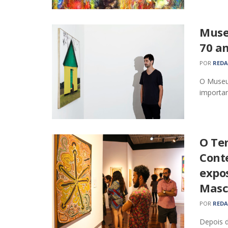
Muse
70 a
POR
RED
O Museu
importan
O Te
Cont
expo
Mas
POR
RED
Depois d