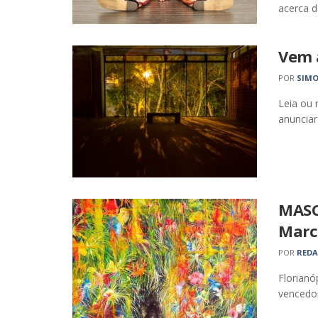
acerca d
Vem a
POR
SIMO
Leia ou 
anunciar
MASC
Marca
POR
RED
Florianó
vencedor