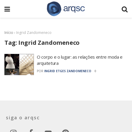
Início
›
Ingrid Zandomeneco
Tag:
Ingrid Zandomeneco
O corpo e o lugar: as relações entre moda e
arquitetura
POR
INGRID ETGES ZANDOMENECO
0
siga o arqsc