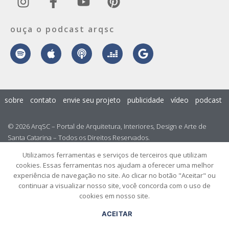
ouça o podcast arqsc
sobre
contato
envie seu projeto
publicidade
vídeo
podcast
© 2026 ArqSC – Portal de Arquitetura, Interiores, Design e Arte de
Santa Catarina – Todos os Direitos Reservados.
Utilizamos ferramentas e serviços de terceiros que utilizam
cookies. Essas ferramentas nos ajudam a oferecer uma melhor
experiência de navegação no site. Ao clicar no botão "Aceitar" ou
continuar a visualizar nosso site, você concorda com o uso de
cookies em nosso site.
ACEITAR