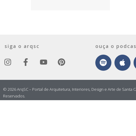
siga o arqsc
ouça o podcas
© 2026 ArqSC – Portal de Arquitetura, Interiores, Design e Arte de Santa C
Reservados.