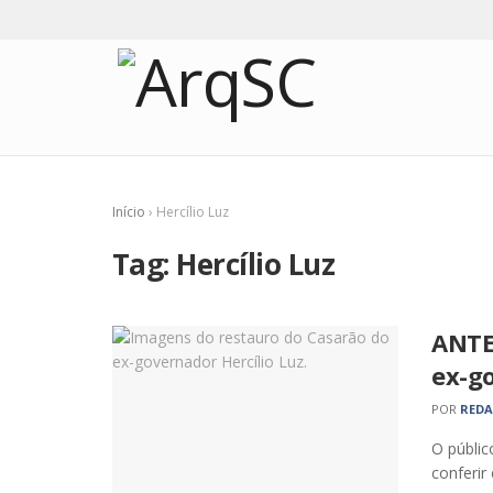
Início
›
Hercílio Luz
Tag:
Hercílio Luz
ANTE
ex-go
POR
RED
O públic
conferir