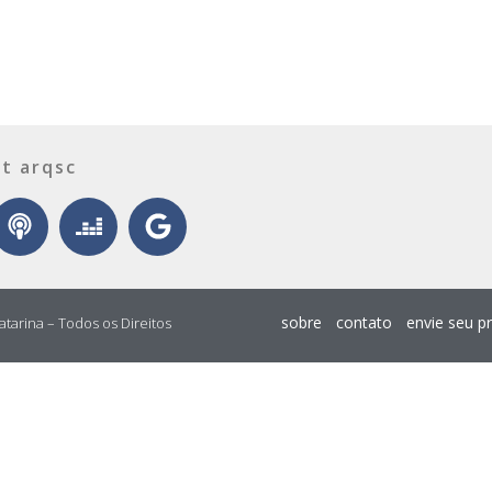
t arqsc
sobre
contato
envie seu p
atarina – Todos os Direitos