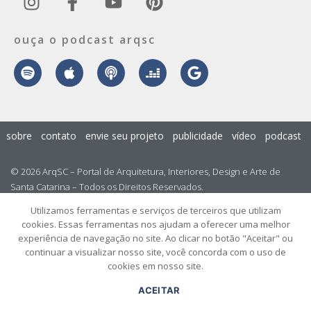
ouça o podcast arqsc
sobre
contato
envie seu projeto
publicidade
vídeo
podcast
© 2026 ArqSC – Portal de Arquitetura, Interiores, Design e Arte de
Santa Catarina – Todos os Direitos Reservados.
Utilizamos ferramentas e serviços de terceiros que utilizam
cookies. Essas ferramentas nos ajudam a oferecer uma melhor
experiência de navegação no site. Ao clicar no botão "Aceitar" ou
continuar a visualizar nosso site, você concorda com o uso de
cookies em nosso site.
ACEITAR