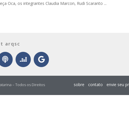
eça Oca, os integrantes Claudia Marcon, Rudi Scaranto ...
t arqsc
sobre
contato
envie seu p
atarina – Todos os Direitos