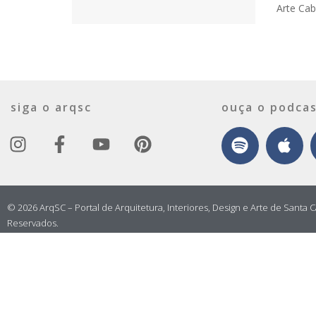
Arte Cab
siga o arqsc
ouça o podcas
© 2026 ArqSC – Portal de Arquitetura, Interiores, Design e Arte de Santa C
Reservados.