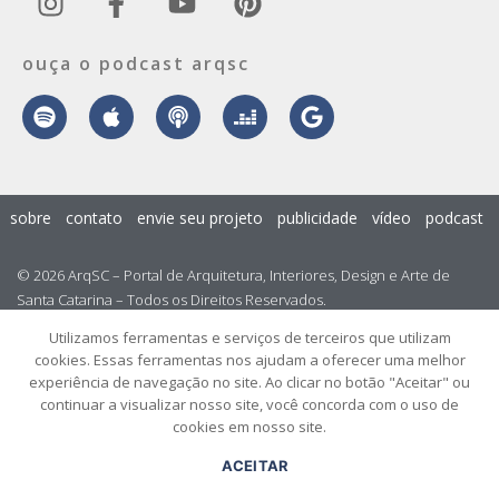
ouça o podcast arqsc
sobre
contato
envie seu projeto
publicidade
vídeo
podcast
© 2026 ArqSC – Portal de Arquitetura, Interiores, Design e Arte de
Santa Catarina – Todos os Direitos Reservados.
Utilizamos ferramentas e serviços de terceiros que utilizam
cookies. Essas ferramentas nos ajudam a oferecer uma melhor
experiência de navegação no site. Ao clicar no botão "Aceitar" ou
continuar a visualizar nosso site, você concorda com o uso de
cookies em nosso site.
ACEITAR