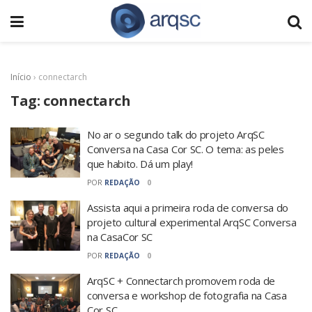
Início
›
connectarch
Tag:
connectarch
No ar o segundo talk do projeto ArqSC
Conversa na Casa Cor SC. O tema: as peles
que habito. Dá um play!
POR
REDAÇÃO
0
Assista aqui a primeira roda de conversa do
projeto cultural experimental ArqSC Conversa
na CasaCor SC
POR
REDAÇÃO
0
ArqSC + Connectarch promovem roda de
conversa e workshop de fotografia na Casa
Cor SC