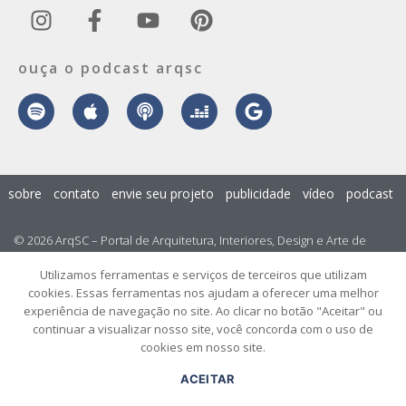
ouça o podcast arqsc
sobre
contato
envie seu projeto
publicidade
vídeo
podcast
© 2026 ArqSC – Portal de Arquitetura, Interiores, Design e Arte de
Santa Catarina – Todos os Direitos Reservados.
Utilizamos ferramentas e serviços de terceiros que utilizam
cookies. Essas ferramentas nos ajudam a oferecer uma melhor
experiência de navegação no site. Ao clicar no botão "Aceitar" ou
continuar a visualizar nosso site, você concorda com o uso de
cookies em nosso site.
ACEITAR