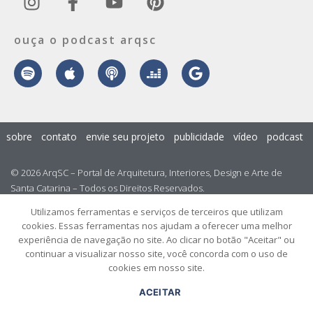
ouça o podcast arqsc
sobre
contato
envie seu projeto
publicidade
vídeo
podcast
© 2026 ArqSC – Portal de Arquitetura, Interiores, Design e Arte de
Santa Catarina – Todos os Direitos Reservados.
Utilizamos ferramentas e serviços de terceiros que utilizam
cookies. Essas ferramentas nos ajudam a oferecer uma melhor
experiência de navegação no site. Ao clicar no botão "Aceitar" ou
continuar a visualizar nosso site, você concorda com o uso de
cookies em nosso site.
ACEITAR