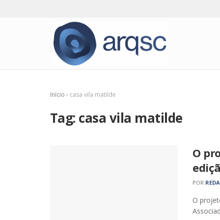
Início
›
casa vila matilde
Tag:
casa vila matilde
O pro
ediç
POR
RED
O projet
Associad