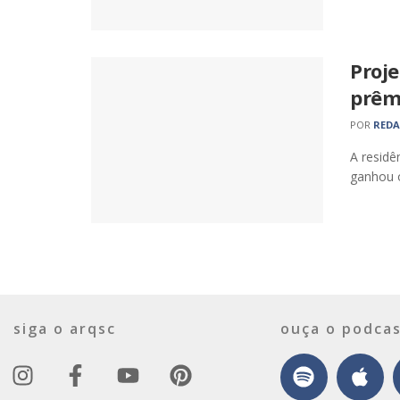
Proje
prêm
POR
RED
A residê
ganhou o
siga o arqsc
ouça o podcas