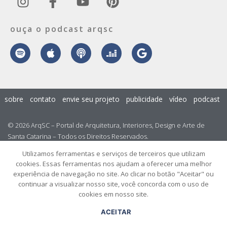
ouça o podcast arqsc
sobre
contato
envie seu projeto
publicidade
vídeo
podcast
© 2026 ArqSC – Portal de Arquitetura, Interiores, Design e Arte de
Santa Catarina – Todos os Direitos Reservados.
Utilizamos ferramentas e serviços de terceiros que utilizam
cookies. Essas ferramentas nos ajudam a oferecer uma melhor
experiência de navegação no site. Ao clicar no botão "Aceitar" ou
continuar a visualizar nosso site, você concorda com o uso de
cookies em nosso site.
ACEITAR