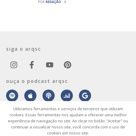
POR
REDAÇÃO
0
siga o arqsc
ouça o podcast arqsc
Utilizamos ferramentas e serviços de terceiros que utilizam
cookies. Essas ferramentas nos ajudam a oferecer uma melhor
experiência de navegação no site. Ao clicar no botão "Aceitar" ou
sobre
contato
envie seu projeto
publicidade
vídeo
podcast
continuar a visualizar nosso site, você concorda com o uso de
cookies em nosso site.