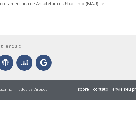
bero-americana de Arquitetura e Urbanismo (BIAU) se ...
t arqsc
sobre
contato
envie seu p
atarina – Todos os Direitos