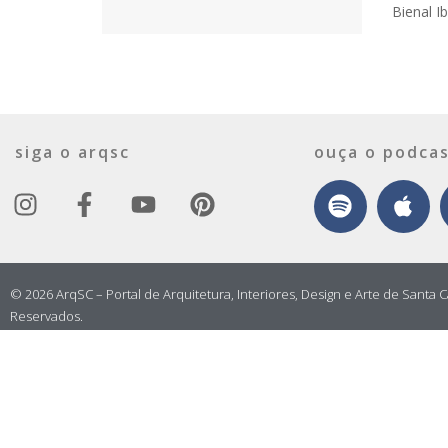
Bienal I
siga o arqsc
ouça o podcas
© 2026 ArqSC – Portal de Arquitetura, Interiores, Design e Arte de Santa C
Reservados.