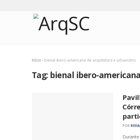
Início
›
bienal ibero-americana de arquitetura e urbanismo
Tag:
bienal ibero-american
Pavi
Córr
parti
POR
RED
Durante 