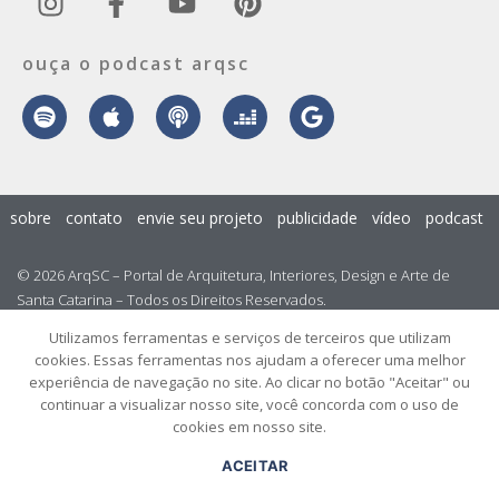
ouça o podcast arqsc
sobre
contato
envie seu projeto
publicidade
vídeo
podcast
© 2026 ArqSC – Portal de Arquitetura, Interiores, Design e Arte de
Santa Catarina – Todos os Direitos Reservados.
Utilizamos ferramentas e serviços de terceiros que utilizam
cookies. Essas ferramentas nos ajudam a oferecer uma melhor
experiência de navegação no site. Ao clicar no botão "Aceitar" ou
continuar a visualizar nosso site, você concorda com o uso de
cookies em nosso site.
ACEITAR