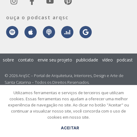
ouça o podcast arqsc
sobre
contato
envie seu projeto
publicidade
vídeo
podcast
© 2026 ArqSC – Portal de Arquitetura, Interiores, Design e Arte de
Santa Catarina – Todos os Direitos Reservados.
Utilizamos ferramentas e serviços de terceiros que utilizam
cookies. Essas ferramentas nos ajudam a oferecer uma melhor
experiência de navegação no site. Ao clicar no botão "Aceitar" ou
continuar a visualizar nosso site, você concorda com o uso de
cookies em nosso site.
ACEITAR