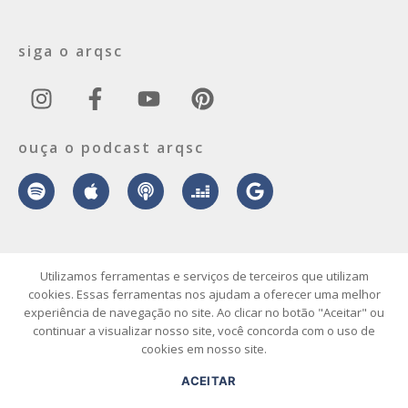
siga o arqsc
ouça o podcast arqsc
sobre
contato
envie seu projeto
publicidade
vídeo
podcast
Utilizamos ferramentas e serviços de terceiros que utilizam
cookies. Essas ferramentas nos ajudam a oferecer uma melhor
experiência de navegação no site. Ao clicar no botão "Aceitar" ou
© 2026 ArqSC – Portal de Arquitetura, Interiores, Design e Arte de
continuar a visualizar nosso site, você concorda com o uso de
Santa Catarina – Todos os Direitos Reservados.
cookies em nosso site.
ACEITAR