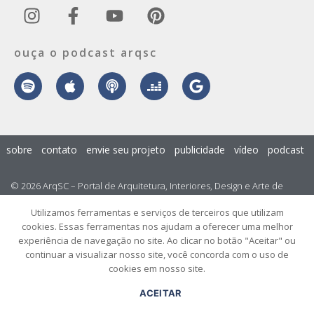
ouça o podcast arqsc
sobre
contato
envie seu projeto
publicidade
vídeo
podcast
© 2026 ArqSC – Portal de Arquitetura, Interiores, Design e Arte de
Santa Catarina – Todos os Direitos Reservados.
Utilizamos ferramentas e serviços de terceiros que utilizam
cookies. Essas ferramentas nos ajudam a oferecer uma melhor
experiência de navegação no site. Ao clicar no botão "Aceitar" ou
continuar a visualizar nosso site, você concorda com o uso de
cookies em nosso site.
ACEITAR