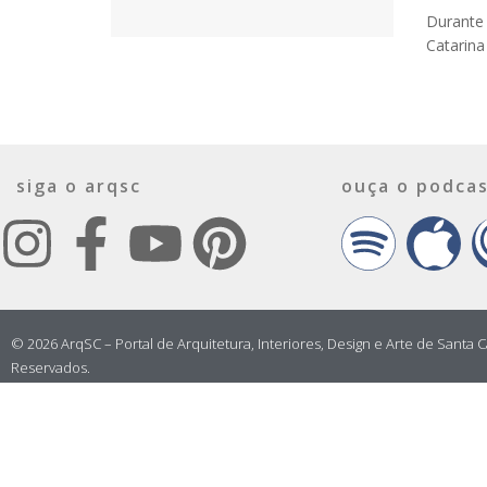
Durante 
Catarina
siga o arqsc
ouça o podcas
© 2026 ArqSC – Portal de Arquitetura, Interiores, Design e Arte de Santa C
Reservados.