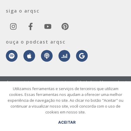
siga o arqsc
ouça o podcast arqsc
sobre
contato
envie seu projeto
publicidade
vídeo
podcast
Utilizamos ferramentas e serviços de terceiros que utilizam
cookies. Essas ferramentas nos ajudam a oferecer uma melhor
© 2026 ArqSC – Portal de Arquitetura, Interiores, Design e Arte de
experiência de navegação no site. Ao clicar no botão "Aceitar" ou
Santa Catarina – Todos os Direitos Reservados.
continuar a visualizar nosso site, você concorda com o uso de
cookies em nosso site.
ACEITAR