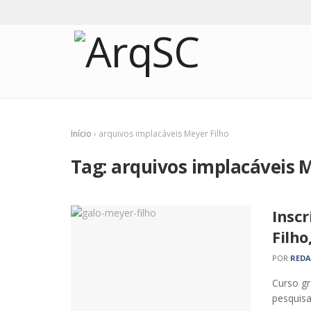
Início
›
arquivos implacáveis Meyer Filho
Tag:
arquivos implacáveis M
Inscr
Filho
POR
RED
Curso gr
pesquisa