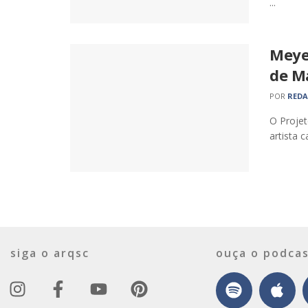
...
Meye
de M
POR
RED
O Projet
artista 
siga o arqsc
ouça o podcas