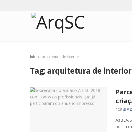
Início
›
arquitetura de interior
Tag:
arquitetura de interior
Parce
criaç
POR
SIMO
AsBEA/SC
nossa m