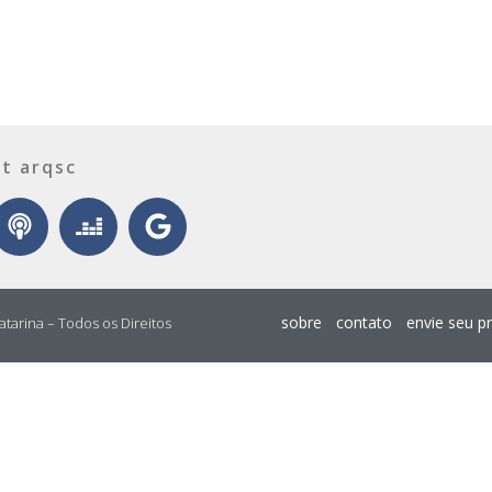
t arqsc
sobre
contato
envie seu p
atarina – Todos os Direitos