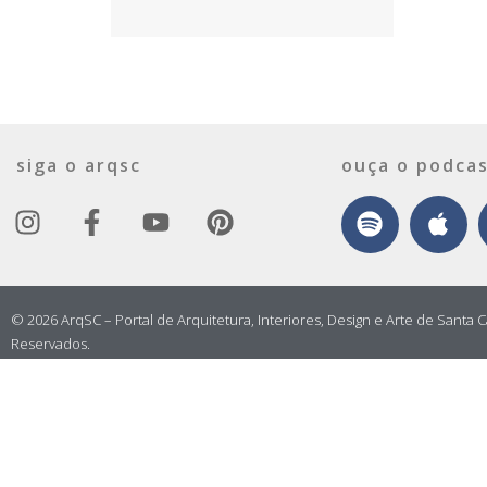
siga o arqsc
ouça o podcas
© 2026 ArqSC – Portal de Arquitetura, Interiores, Design e Arte de Santa C
Reservados.