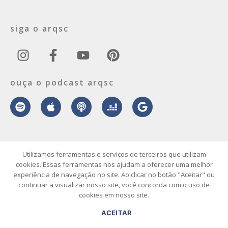
siga o arqsc
ouça o podcast arqsc
sobre
contato
envie seu projeto
publicidade
vídeo
podcast
Utilizamos ferramentas e serviços de terceiros que utilizam
cookies. Essas ferramentas nos ajudam a oferecer uma melhor
experiência de navegação no site. Ao clicar no botão "Aceitar" ou
© 2026 ArqSC – Portal de Arquitetura, Interiores, Design e Arte de
continuar a visualizar nosso site, você concorda com o uso de
Santa Catarina – Todos os Direitos Reservados.
cookies em nosso site.
ACEITAR