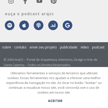
ouça o podcast arqsc
sobre
contato
envie seu projeto
publicidade
vídeo
podcast
© 2026 ArqSC – Portal de Arquitetura, Interiores, Design e Arte de
Santa Catarina – Todos os Direitos Reservados.
Utilizamos ferramentas e serviços de terceiros que utilizam
cookies. Essas ferramentas nos ajudam a oferecer uma melhor
experiência de navegação no site. Ao clicar no botão "Aceitar" ou
continuar a visualizar nosso site, você concorda com o uso de
cookies em nosso site.
ACEITAR