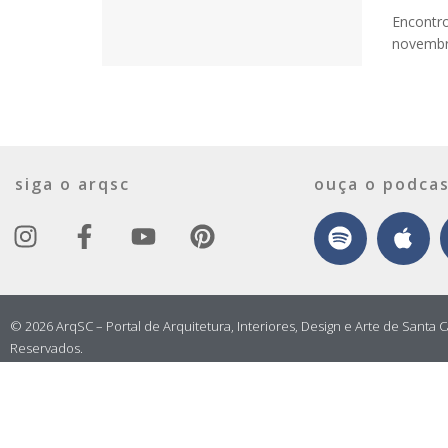
Encontro
novembro
siga o arqsc
ouça o podcas
© 2026 ArqSC – Portal de Arquitetura, Interiores, Design e Arte de Santa C
Reservados.