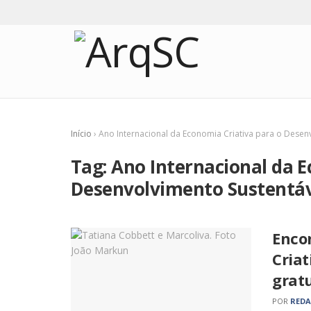
Início
›
Ano Internacional da Economia Criativa para o Desen
Tag:
Ano Internacional da E
Desenvolvimento Sustentá
Encon
Criat
gratu
POR
RED