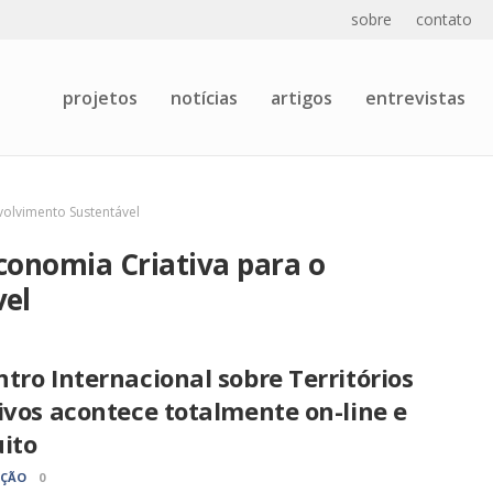
sobre
contato
projetos
notícias
artigos
entrevistas
volvimento Sustentável
conomia Criativa para o
vel
tro Internacional sobre Territórios
ivos acontece totalmente on-line e
ito
AÇÃO
0