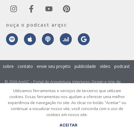
ouça o podcast arqsc
sobre
contato
envie seu projeto
publicidade
vídeo
podcast
© 2026 ArqSC – Portal de Arquitetura, Interiores, Design e Arte de
Santa Catarina – Todos os Direitos Reservados.
Utilizamos ferramentas e serviços de terceiros que utilizam
cookies. Essas ferramentas nos ajudam a oferecer uma melhor
experiência de navegação no site. Ao clicar no botão "Aceitar" ou
continuar a visualizar nosso site, você concorda com o uso de
cookies em nosso site.
ACEITAR