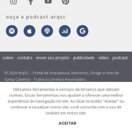
ouça o podcast arqsc
sobre
contato
envie seu projeto
publicidade
vídeo
podcast
© 2026 ArqSC – Portal de Arquitetura, Interiores, Design e Arte de
Santa Catarina – Todos os Direitos Reservados.
Utilizamos ferramentas e serviços de terceiros que utilizam
cookies. Essas ferramentas nos ajudam a oferecer uma melhor
experiência de navegação no site. Ao clicar no botão "Aceitar" ou
continuar a visualizar nosso site, você concorda com o uso de
cookies em nosso site.
ACEITAR