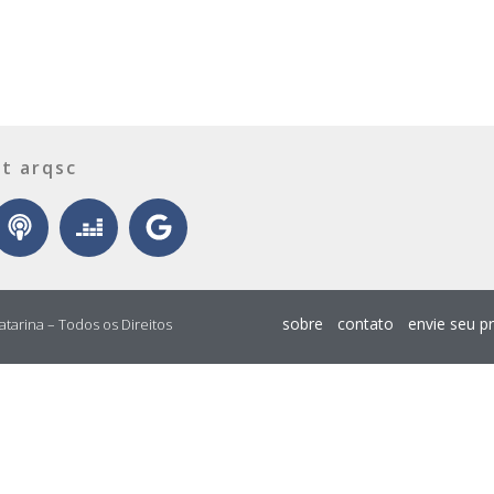
t arqsc
sobre
contato
envie seu p
atarina – Todos os Direitos