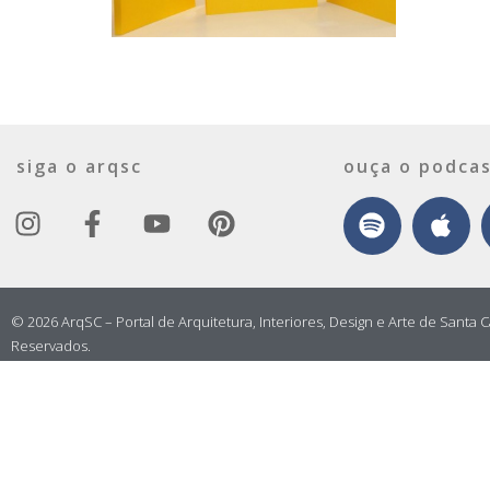
siga o arqsc
ouça o podcas
© 2026 ArqSC – Portal de Arquitetura, Interiores, Design e Arte de Santa C
Reservados.