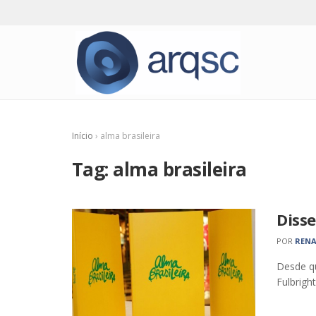
Início
›
alma brasileira
Tag:
alma brasileira
Diss
POR
RENA
Desde qu
Fulbrigh