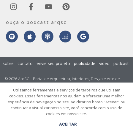
ouça o podcast arqsc
sobre
contato
envie seu projeto
publicidade
vídeo
podcast
© 2026 ArqSC – Portal de Arquitetura, Interiores, Design e Arte de
Santa Catarina – Todos os Direitos Reservados.
Utilizamos ferramentas e serviços de terceiros que utilizam
cookies. Essas ferramentas nos ajudam a oferecer uma melhor
experiência de navegação no site. Ao clicar no botão "Aceitar" ou
continuar a visualizar nosso site, você concorda com o uso de
cookies em nosso site.
ACEITAR