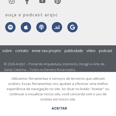
ouça o podcast arqsc
sobre
contato
envie seu projeto
publicidade
vídeo
podcast
© 2026 ArqSC – Portal de Arquitetura, Interiores, Design e Arte de
Santa Catarina – Todos os Direitos Reservados.
Utilizamos ferramentas e serviços de terceiros que utilizam
cookies. Essas ferramentas nos ajudam a oferecer uma melhor
experiência de navegação no site. Ao clicar no botão "Aceitar" ou
continuar a visualizar nosso site, você concorda com o uso de
cookies em nosso site.
ACEITAR