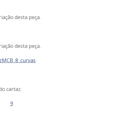
iação desta peça.
iação desta peça.
do cartaz.