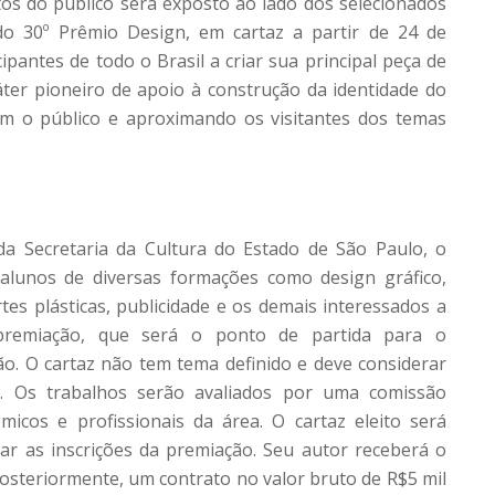
tos do público será exposto ao lado dos selecionados
o 30º Prêmio Design, em cartaz a partir de 24 de
pantes de todo o Brasil a criar sua principal peça de
áter pioneiro de apoio à construção da identidade do
om o público e aproximando os visitantes dos temas
 da Secretaria da Cultura do Estado de São Paulo, o
 alunos de diversas formações como design gráfico,
rtes plásticas, publicidade e os demais interessados a
 premiação, que será o ponto de partida para o
ão. O cartaz não tem tema definido e deve considerar
ade. Os trabalhos serão avaliados por uma comissão
icos e profissionais da área. O cartaz eleito será
ar as inscrições da premiação. Seu autor receberá o
, posteriormente, um contrato no valor bruto de R$5 mil