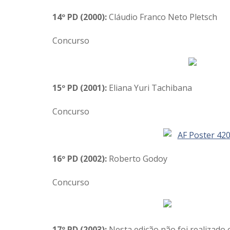
14º PD (2000):
Cláudio Franco Neto Pletsch
Concurso
15º PD (2001):
Eliana Yuri Tachibana
Concurso
16º PD (2002):
Roberto Godoy
Concurso
17º PD (2003):
Nesta edição não foi realizado 