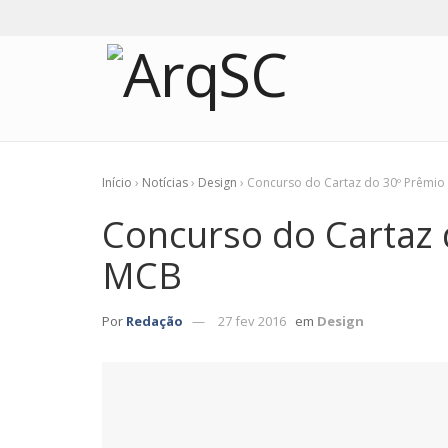
Início
›
Notícias
›
Design
›
Concurso do Cartaz do 30º Prêmio
Concurso do Cartaz 
MCB
Por
Redação
27 fev 2016
em
Design