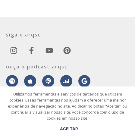
siga o arqsc
ouça o podcast arqsc
Utilizamos ferramentas e serviços de terceiros que utilizam
cookies. Essas ferramentas nos ajudam a oferecer uma melhor
experiência de navegação no site. Ao clicar no botão "Aceitar" ou
sobre
contato
envie seu projeto
publicidade
vídeo
podcast
continuar a visualizar nosso site, você concorda com o uso de
cookies em nosso site.
© 2026 ArqSC – Portal de Arquitetura, Interiores, Design e Arte de
ACEITAR
Santa Catarina – Todos os Direitos Reservados.