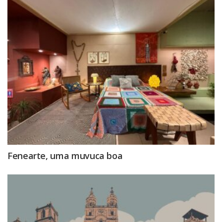
Fenearte, uma muvuca boa