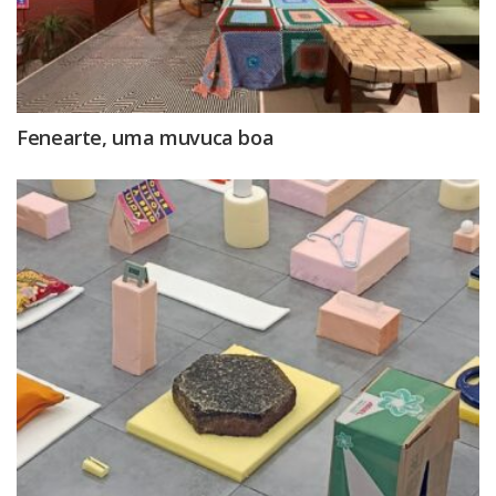
Fenearte, uma muvuca boa