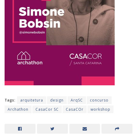
Tags:
arquitetura
design
ArqSC
concurso
Archathon
CasaCor SC
CasaCOr
workshop