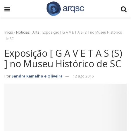
Início
›
Notícias
›
Arte
›
Exposição [ G A V E T A S (S) ] no Museu Histórico
de SC
Exposição [ G A V E T A S (S)
] no Museu Histórico de SC
Por
Sandra Ramalho e Oliveira
12 ago 2016