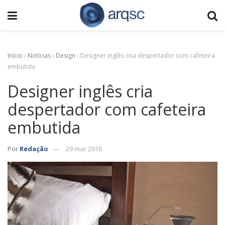
Início
›
Notícias
›
Design
›
Designer inglês cria despertador com cafeteira
embutida
Designer inglês cria
despertador com cafeteira
embutida
Por
Redação
29 mar 2016