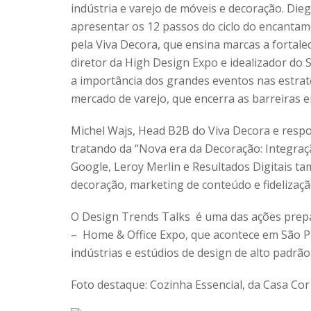
indústria e varejo de móveis e decoração. Die
apresentar os 12 passos do ciclo do encanta
pela Viva Decora, que ensina marcas a fortalec
diretor da High Design Expo e idealizador d
a importância dos grandes eventos nas estra
mercado de varejo, que encerra as barreiras ent
Michel Wajs, Head B2B do Viva Decora e resp
tratando da “Nova era da Decoração: Integraçã
Google, Leroy Merlin e Resultados Digitais t
decoração, marketing de conteúdo e fidelização
O Design Trends Talks é uma das ações prepa
– Home & Office Expo, que acontece em São Pa
indústrias e estúdios de design de alto padrão.
Foto destaque: Cozinha Essencial, da Casa Cor