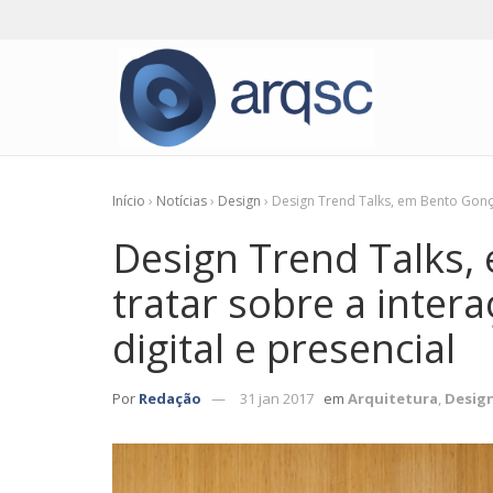
Início
›
Notícias
›
Design
›
Design Trend Talks, em Bento Gonçal
Design Trend Talks,
tratar sobre a inter
digital e presencial
Por
Redação
31 jan 2017
em
Arquitetura
,
Desig