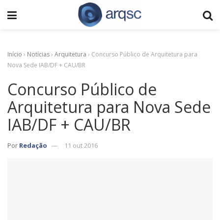
Início
›
Notícias
›
Arquitetura
›
Concurso Público de Arquitetura para
Nova Sede IAB/DF + CAU/BR
Concurso Público de
Arquitetura para Nova Sede
IAB/DF + CAU/BR
Por
Redação
11 out 2016